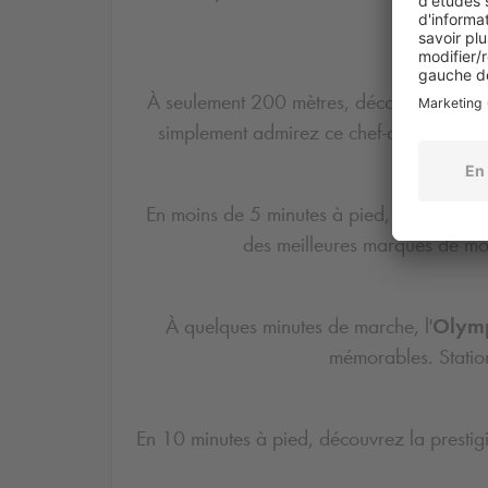
À seulement 200 mètres, découvrez l’im
simplement admirez ce chef-d’œuvre hist
En moins de 5 minutes à pied, rejoignez l
des meilleures marques de mode
À quelques minutes de marche, l'
Olym
mémorables. Stati
En 10 minutes à pied, découvrez la presti