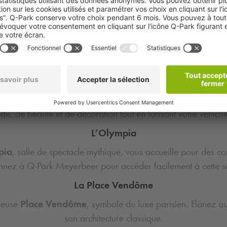
pouvez découvrir à deux pas :
L’Opéra Garnier
posant et somptueux
Opéra Garnier
, un joyau architectural
orique. Stationner à
Q-Park
Meyerbeer vous permet de profite
Les Grands Magasins
es célèbres
Galeries Lafayette
et le
Printemps Haussma
, de beauté et de décoration tout en laissant votre véhicule
L’Olympia
pia
, salle de spectacle mythique, vous accueille pour des co
onnez à
Q-Park
Meyerbeer pour accéder facilement à cette 
La Place Vendôme
gieuse
Place Vendôme
, symbole du luxe parisien. Flânez a
son architecture classique.