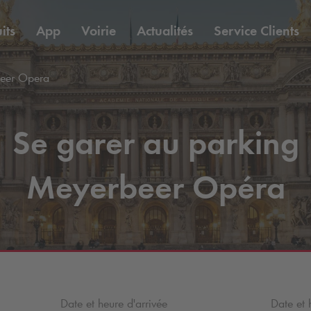
its
App
Voirie
Actualités
Service Clients
eer Opera
Se garer au parking
Meyerbeer Opéra
Date et heure d'arrivée
Date et 