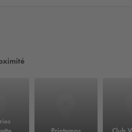
oximité
ries
ette
Printemps
Club 