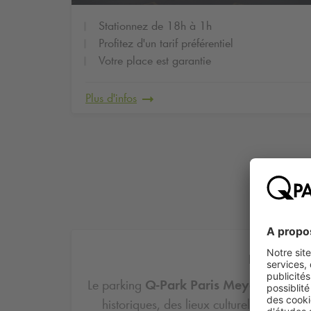
Stationnez de 18h à 1h
Profitez d'un tarif préférentiel
Votre place est garantie
Plus d'infos
Découvrez 
Le parking
Q-Park
Paris Meyerbeer-Op
historiques, des lieux culturels et des b