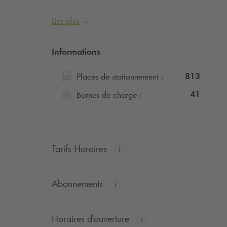
À quelques minutes à pied des principaux lieux cult
Lire plus
magasins parisiens, ce parking sécurisé vous perm
à l’
Olympia
, à la
Place Vendôme
et aux incont
Informations
Profitez d’un stationnement pratique pour vos sortie
visites touristiques dans l’un des quartiers les plus
813
Places de stationnement :
41
Bornes de charge :
Tarifs Horaires
Abonnements
Horaires d'ouverture