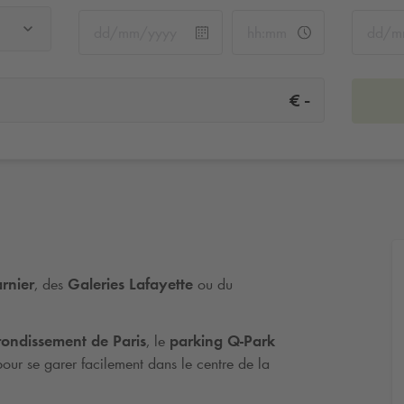
-
€
rnier
, des
Galeries Lafayette
ou du
rondissement de Paris
, le
parking
Q-Park
pour se garer facilement dans le centre de la