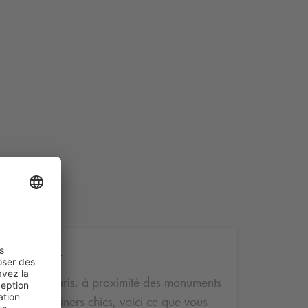
 Meyerbeer
stigieux de Paris, à proximité des monuments
hopping ou dîners chics, voici ce que vous