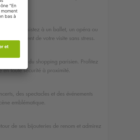
 de Paris. Assistez à un ballet, un opéra ou
r pleinement de votre visite sans stress.
nn
, paradis du shopping parisien. Profitez
 en toute sécurité à proximité.
ncerts, des spectacles et des événements
scène emblématique.
utour de ses bijouteries de renom et admirez