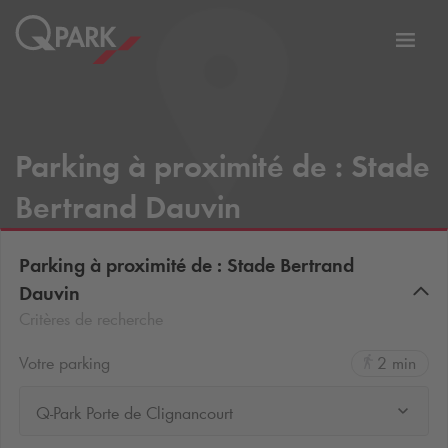
er
Bascu
vers
la
tion
navig
Parking à proximité de : Stade
Bertrand Dauvin
Parking à proximité de : Stade Bertrand
Dauvin
Critères de recherche
Votre parking
2 min
Q-Park Porte de Clignancourt