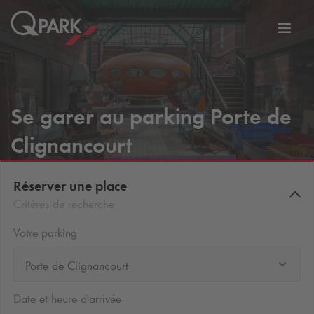
er
Bascu
vers
la
tion
navig
Se garer au parking Porte de
Clignancourt
Réserver une place
Critères de recherche
Votre parking
Porte de Clignancourt
Date et heure d'arrivée