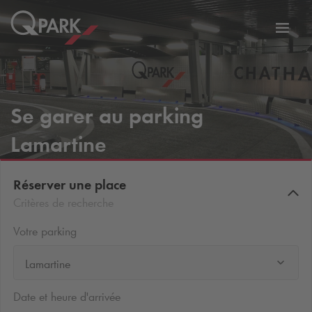
er
Bascu
vers
la
tion
navig
Se garer au parking
Lamartine
Réserver une place
Critères de recherche
Votre parking
Lamartine
Date et heure d'arrivée