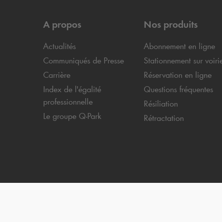
A propos
Nos produits
Actualités
Abonnement en ligne
Communiqués de Presse
Stationnement sur voiri
Carrière
Réservation en ligne
Index de l'égalité
Questions fréquentes
professionnelle
Résiliation
Le groupe
Q-Park
Rétractation