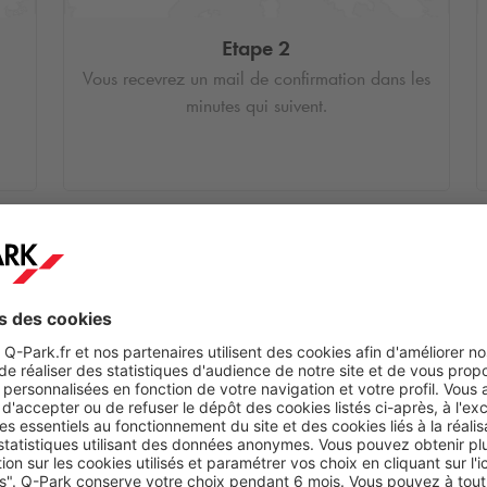
Etape 2
Vous recevrez un mail de confirmation dans les
minutes qui suivent.
s
ir
de
4