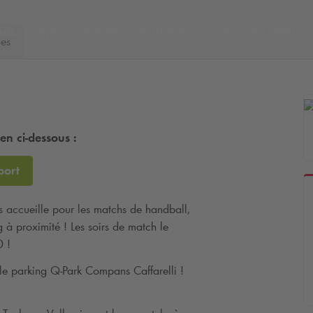
its
App
Voirie
Actualités
Service Clients
ues
ien ci-dessous :
port
s accueille pour les matchs de handball,
g à proximité ! Les soirs de match le
0 !
s le parking
Q-Park
Compans Caffarelli !