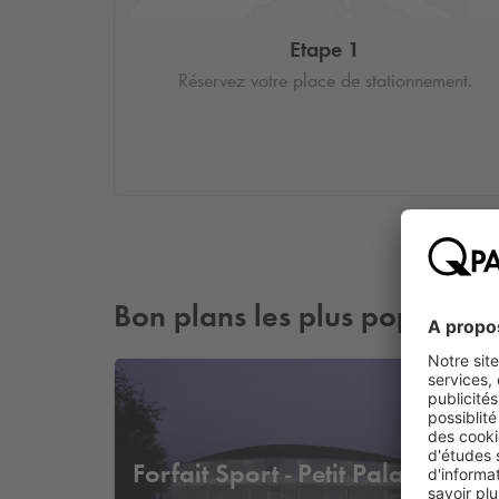
Etape 1
Réservez votre place de stationnement.
Bon plans les plus populaire
à part
Forfait Sport - Petit Palais
5
,
€