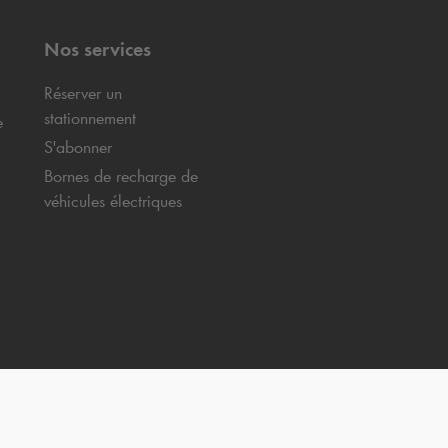
Nos services
Réserver un
stationnement
e
S'abonner
Bornes de recharge de
véhicules électriques