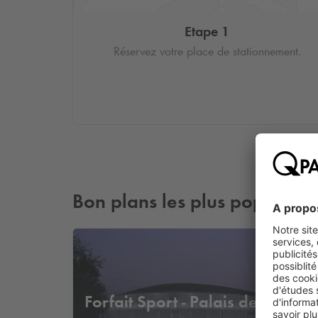
Etape 1
Réservez votre place de stationnement.
Bon plans les plus populaire
à part
Forfait Sport - Palais des
5
,
€