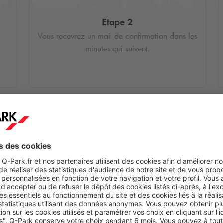
Etape 2
Vous recevrez un mail de confirmation dans les
minutes qui suivent.
s
ir
de
4