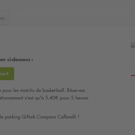
its
App
Voirie
Actualités
Service Clients
ues
ien ci-dessous :
port
le pour les matchs de basket-ball. Réservez
stationnement n'est qu'à 5,40€ pour 5 heures
s le parking
Q-Park
Compans Caffarelli !