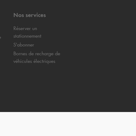
Nos services
Réserver un
stationnement
e
S'abonner
Bornes de recharge de
véhicules électriques