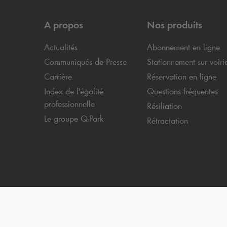
A propos
Nos produits
Actualités
Abonnement en ligne
Communiqués de Presse
Stationnement sur voiri
Carrière
Réservation en ligne
Index de l'égalité
Questions fréquentes
professionnelle
Résiliation
Le groupe
Q-Park
Rétractation