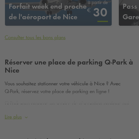
à partir de
Forfait week end proche
Pass
30
€
de l'aéroport de Nice
Gare
Consulter tous les bons plans
Réserver une place de parking
Q-Park
à
Nice
Vous souhaitez stationner votre véhicule à Nice ? Avec
Q-Park
, réservez votre place de parking en ligne !
Q-Park
vous propose un service de réservation pratique qui
ne vous demandera que quelques minutes de votre temps !
Lire plus
Commencez par choisir le lieu et la durée. Lorsque cette
étape est terminée, notre site vous indique si un emplacement
est disponible. Si une place est libre, il ne vous reste plus