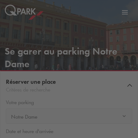
er
Bascu
vers
la
tion
navig
Se garer au parking Notre
Dame
Réserver une place
Critères de recherche
Votre parking
Notre Dame
Date et heure d'arrivée