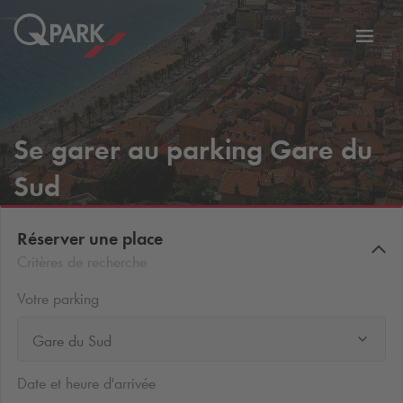
er
Bascu
vers
la
tion
navig
Se garer au parking Gare du
Sud
Réserver une place
Critères de recherche
Votre parking
Gare du Sud
Date et heure d'arrivée