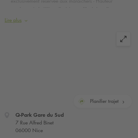
exclusivement réservée aux maraichers - Hauteur
maximum à 3m20 sur l'entrée rue Binet de cette zone -
Réservation et ticket horaires indisponibles sur cette
Lire plus
zone.
Réservez votre place de parking dans le centre-ville de Nice,
à proximité de la gare SNCF Nice-Ville !
Planifier trajet
Q-Park
Gare du Sud
7 Rue Alfred Binet
06000 Nice