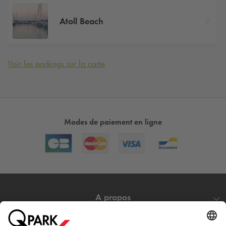
Atoll Beach
Voir les parkings sur la carte
Modes de paiement en ligne
A propos