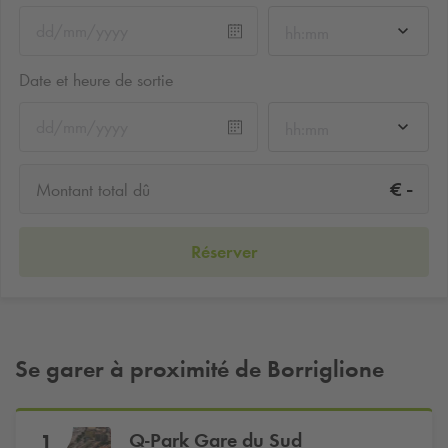
hh:mm
Date et heure de sortie
hh:mm
-
€
Montant total dû
Réserver
Se garer à proximité de Borriglione
Q-Park
Gare du Sud
1