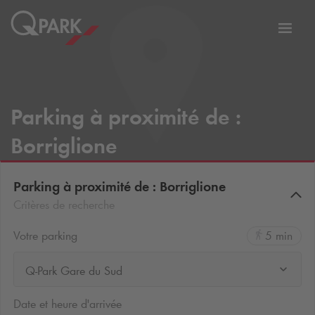
er
Bascu
vers
la
tion
navig
Parking à proximité de :
Borriglione
Parking à proximité de : Borriglione
Critères de recherche
Votre parking
5 min
Q-Park Gare du Sud
Date et heure d'arrivée