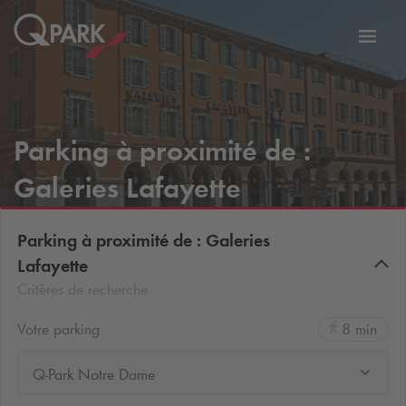
er
Bascu
vers
la
tion
navig
Parking à proximité de :
Galeries Lafayette
Parking à proximité de : Galeries
Lafayette
Critères de recherche
Votre parking
8 min
Q-Park Notre Dame