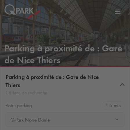
er
Bascu
vers
la
tion
navig
Parking à proximité de : Gare
de Nice Thiers
Parking à proximité de : Gare de Nice
Thiers
Critères de recherche
Votre parking
6 min
Q-Park Notre Dame