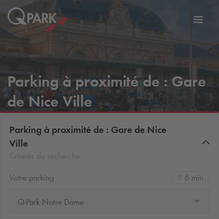
er
Bascu
vers
la
tion
navig
Parking à proximité de : Gare
de Nice Ville
Parking à proximité de : Gare de Nice
Ville
Critères de recherche
Votre parking
6 min
Q-Park Notre Dame